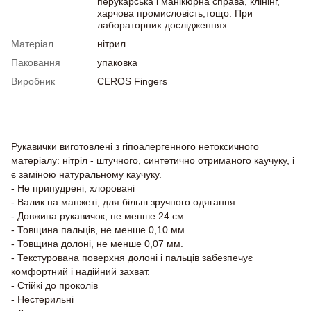
перукарська і манікюрна справа, клінінг,
харчова промисловість,тощо. При
лабораторних дослідженнях
Матеріал
нітрил
Паковання
упаковка
Виробник
CEROS Fingers
Опис
Рукавички виготовлені з гіпоалергенного нетоксичного
матеріалу: нітріл - штучного, синтетично отриманого каучуку, і
є заміною натуральному каучуку.
- Не припудрені, хлоровані
- Валик на манжеті, для більш зручного одягання
- Довжина рукавичок, не менше 24 см.
- Товщина пальців, не менше 0,10 мм.
- Товщина долоні, не менше 0,07 мм.
- Текстурована поверхня долоні і пальців забезпечує
комфортний і надійний захват.
- Стійкі до проколів
- Нестерильні