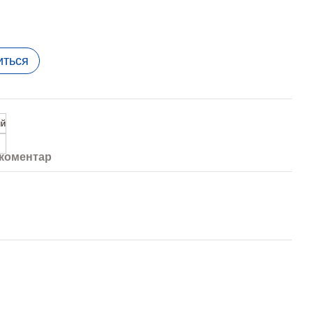
иться
ий
 коментар