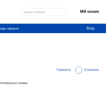
Мій кошик
Вхід
овір оферти
Порівняти
В бажання
опичувальної знижки