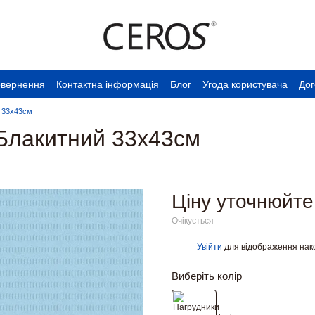
овернення
Контактна інформація
Блог
Угода користувача
Дог
й 33х43см
 Блакитний 33х43см
Ціну уточнюйте
Очікується
Увійти
для відображення нак
%
Виберіть колір