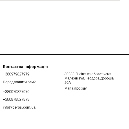
Контактна інформація
+380979827979
80383 Львівська область смт.
Малехів вул. Теодора Дороша
Передзвонити вам?
20А
Мапа проїзду
+380979827979
+380979827979
info@ceros.com.ua