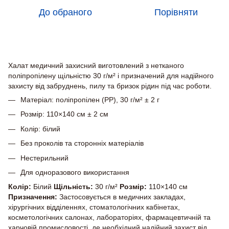
До обраного
Порівняти
Опис
Халат медичний захисний виготовлений з нетканого
поліпропілену щільністю 30 г/м² і призначений для надійного
захисту від забруднень, пилу та бризок рідин під час роботи.
Матеріал: поліпропілен (PP), 30 г/м² ± 2 г
Розмір: 110×140 см ± 2 см
Колір: білий
Без проколів та сторонніх матеріалів
Нестерильний
Для одноразового використання
Колір:
Білий
Щільність:
30 г/м²
Розмір:
110×140 см
Призначення:
Застосовується в медичних закладах,
хірургічних відділеннях, стоматологічних кабінетах,
косметологічних салонах, лабораторіях, фармацевтичній та
харчовій промисловості, де необхідний надійний захист від