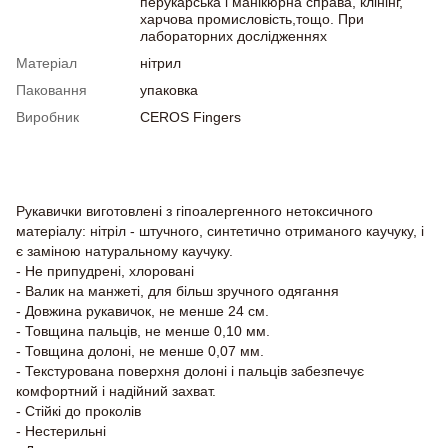
перукарська і манікюрна справа, клінінг,
харчова промисловість,тощо. При
лабораторних дослідженнях
Матеріал
нітрил
Паковання
упаковка
Виробник
CEROS Fingers
Опис
Рукавички виготовлені з гіпоалергенного нетоксичного
матеріалу: нітріл - штучного, синтетично отриманого каучуку, і
є заміною натуральному каучуку.
- Не припудрені, хлоровані
- Валик на манжеті, для більш зручного одягання
- Довжина рукавичок, не менше 24 см.
- Товщина пальців, не менше 0,10 мм.
- Товщина долоні, не менше 0,07 мм.
- Текстурована поверхня долоні і пальців забезпечує
комфортний і надійний захват.
- Стійкі до проколів
- Нестерильні