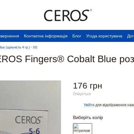
овернення
Контактна інформація
Блог
Угода користувача
Дог
e (щільність 4 гр.) - XS
EROS Fingers® Cobalt Blue ро
176 грн
Очікується
Увійти
для відображення нак
%
Виберіть колір