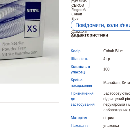
Повідомити, коли з'яв
Характеристики
Колір
Cobalt Blue
Щільність
4 гр
Кількість в
100
упаковці
Країна
Малайзія, Кит
походження
Призначення
Застосовуються
до
підвищений рів
застосування
перукарська і 
лабораторних 
Матеріал
нітрил
Паковання
упаковка