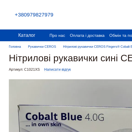
Перейти до основного контенту
+380979827979
Каталог
Про нас
Оплата і доставка
Обмін та п
Головна
Рукавички CEROS
Нітрилові рукавички CEROS Fingers® Cobalt Blu
Нітрилові рукавички сині C
Артикул: С1021XS
Написати відгук