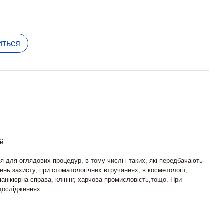
иться
ай
 для оглядових процедур, в тому числі і таких, які передбачають
ень захисту, при стоматологічних втручаннях, в косметології,
манікюрна справа, клінінг, харчова промисловість,тощо. При
дослідженнях