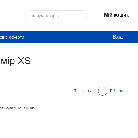
Мій кошик
Вхід
овір оферти
змір XS
Порівняти
В бажання
опичувальної знижки