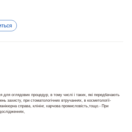
иться
 для оглядових процедур, в тому числі і таких, які передбачають
ень захисту, при стоматологічних втручаннях, в косметології-
манікюрна справа, клінінг, харчова промисловість,тощо.- При
дослідженнях,