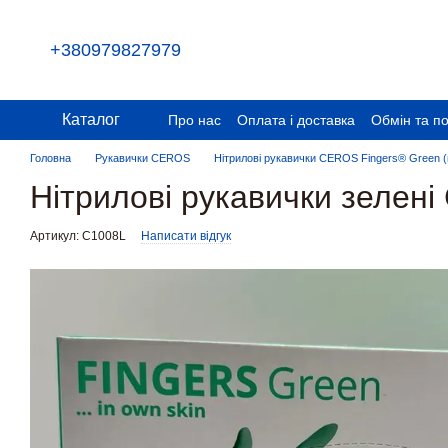
Перейти до основного контенту
+380979827979
Каталог
Про нас
Оплата і доставка
Обмін та п
Головна
Рукавички CEROS
Нітрилові рукавички CEROS Fingers® Green (щі
Нітрилові рукавички зелен
Артикул: С1008L
Написати відгук