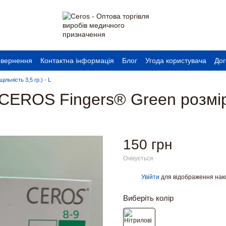
овернення
Контактна інформація
Блог
Угода користувача
Дог
льність 3,5 гр.) - L
і CEROS Fingers® Green розмі
150 грн
Очікується
Увійти
для відображення нак
%
Виберіть колір