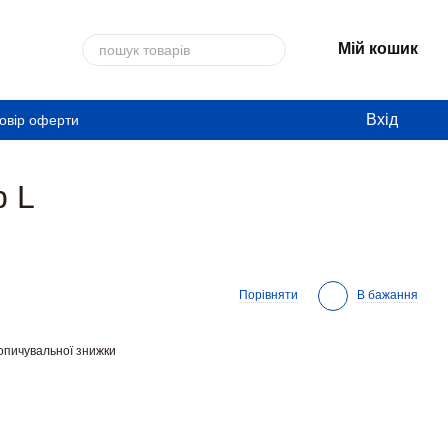
Мій кошик
Вхід
овір оферти
р L
Порівняти
В бажання
опичувальної знижки