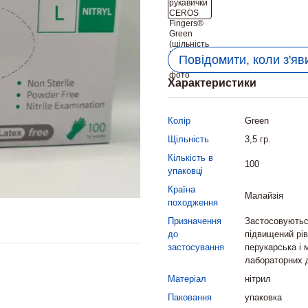
Повідомити, коли з'яв
Характеристики
Колір
Green
Щільність
3,5 гр.
Кількість в
100
упаковці
Країна
Малайзія
походження
Призначення
Застосовуються
до
підвищений рів
застосування
перукарська і 
лабораторних 
Матеріал
нітрил
Паковання
упаковка